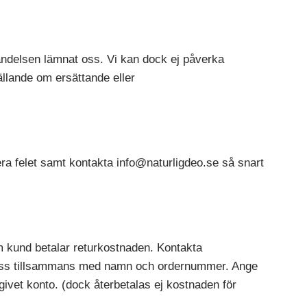
rsändelsen lämnat oss. Vi kan dock ej påverka
gällande om ersättande eller
era felet samt kontakta info@naturligdeo.se så snart
m kund betalar returkostnaden. Kontakta
adress tillsammans med namn och ordernummer. Ange
ngivet konto. (dock återbetalas ej kostnaden för