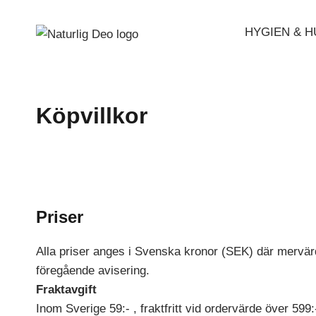
Hoppa
till
HYGIEN & 
innehåll
Köpvillkor
Priser
Alla priser anges i Svenska kronor (SEK) där mervärde
föregående avisering.
Fraktavgift
Inom Sverige 59:- , fraktfritt vid ordervärde över 599: