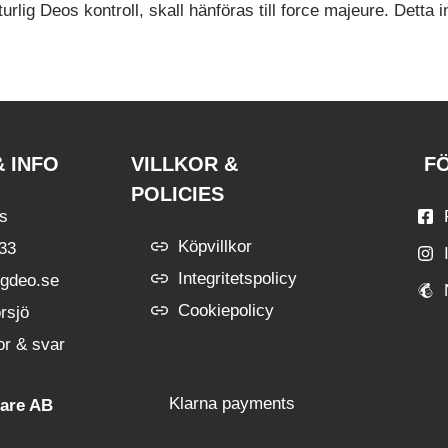
lig Deos kontroll, skall hänföras till force majeure. Detta in
 INFO
VILLKOR &
F
POLICIES
ss
Köpvillkor
 33
Integritetspolicy
igdeo.se
Cookiepolicy
rsjö
or & svar
Care AB