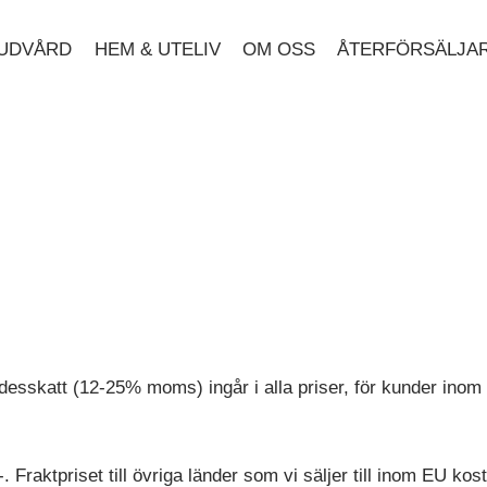
HUDVÅRD
HEM & UTELIV
OM OSS
ÅTERFÖRSÄLJA
sskatt (12-25% moms) ingår i alla priser, för kunder inom EU
-. Fraktpriset till övriga länder som vi säljer till inom EU ko