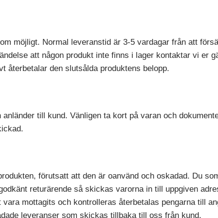
 som möjligt. Normal leveranstid är 3-5 vardagar från att fö
ändelse att någon produkt inte finns i lager kontaktar vi er 
ativt återbetalar den slutsålda produktens belopp.
en anländer till kund. Vänligen ta kort på varan och dokument
kickad.
 produkten, förutsatt att den är oanvänd och oskadad. Du so
r godkänt returärende så skickas varorna in till uppgiven 
tt vara mottagits och kontrolleras återbetalas pengarna till a
adade leveranser som skickas tillbaka till oss från kund.