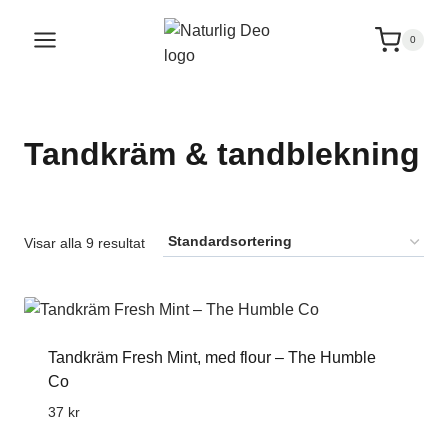
Hoppa
till
0
innehåll
Tandkräm & tandblekning
Visar alla 9 resultat
Tandkräm Fresh Mint, med flour – The Humble
Co
37
kr