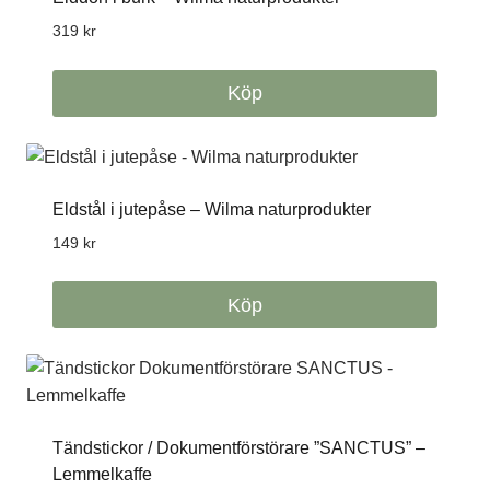
319
kr
Köp
Eldstål i jutepåse – Wilma naturprodukter
149
kr
Köp
Tändstickor / Dokumentförstörare ”SANCTUS” –
Lemmelkaffe