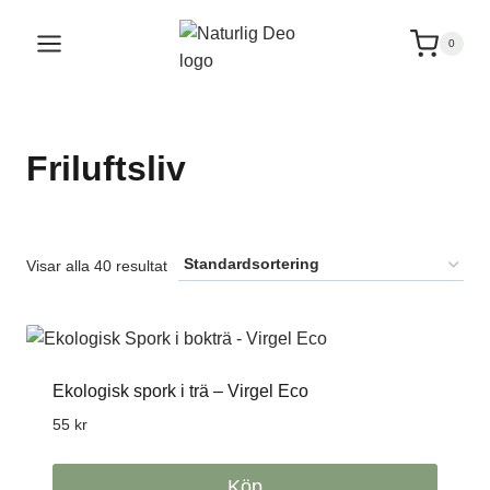
Hoppa
till
0
innehåll
Friluftsliv
Visar alla 40 resultat
Ekologisk spork i trä – Virgel Eco
55
kr
Köp