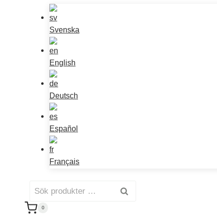
Svenska
English
Deutsch
Español
Français
Sök
Sök
efter:
0