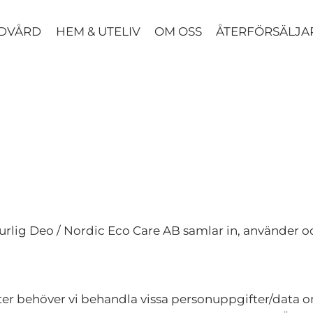
UDVÅRD
HEM & UTELIV
OM OSS
ÅTERFÖRSÄLJA
turlig Deo / Nordic Eco Care AB samlar in, använder 
ter behöver vi behandla vissa personuppgifter/data o