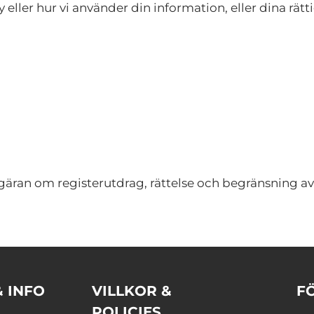
ller hur vi använder din information, eller dina rätt
an om registerutdrag, rättelse och begränsning av upp
& INFO
VILLKOR &
F
POLICIES