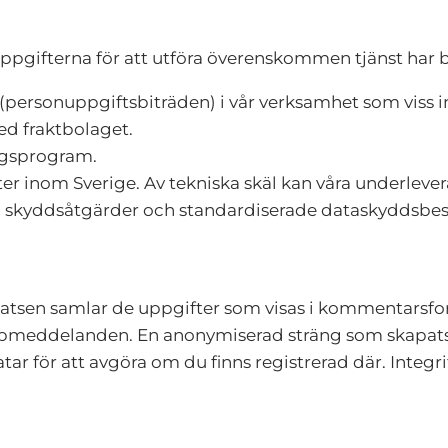
uppgifterna för att utföra överenskommen tjänst har
r (personuppgiftsbiträden) i vår verksamhet som viss
ed fraktbolaget.
ngsprogram.
r inom Sverige. Av tekniska skäl kan våra underlevera
ga skyddsåtgärder och standardiserade dataskyddsb
sen samlar de uppgifter som visas i kommentarsfor
äpmeddelanden. En anonymiserad sträng som skapats u
ar för att avgöra om du finns registrerad där. Integri