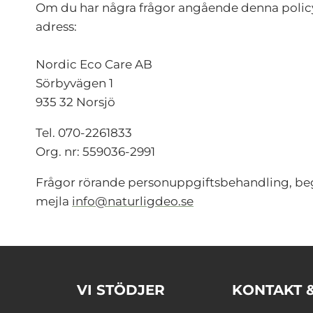
Om du har några frågor angående denna policy e
adress:
Nordic Eco Care AB
Sörbyvägen 1
935 32 Norsjö
Tel. 070-2261833
Org. nr: 559036-2991
Frågor rörande personuppgiftsbehandling, begär
mejla
info@naturligdeo.se
VI STÖDJER
KONTAKT 