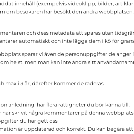
at innehåll (exempelvis videoklipp, bilder, artiklar o
som om besökaren har besökt den andra webbplatsen.
aren och dess metadata att sparas utan tidsgräns. 
arer automatiskt och inte lägga dem i kö för gran
bbplats sparar vi även de personuppgifter de anger i 
r som helst, men man kan inte ändra sitt användarna
h max i 3 år, därefter kommer de raderas.
n anledning, har flera rättigheter du bör känna till.
ller har skrivit några kommentarer på denna webbplat
pgifter du har gett oss.
 information är uppdaterad och korrekt. Du kan begära a