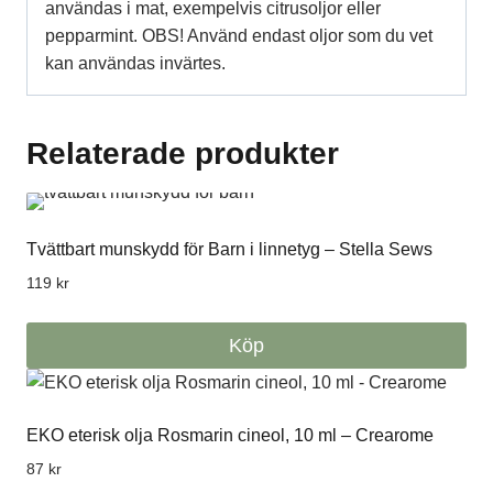
användas i mat, exempelvis citrusoljor eller
pepparmint. OBS! Använd endast oljor som du vet
kan användas invärtes.
Relaterade produkter
Tvättbart munskydd för Barn i linnetyg – Stella Sews
119
kr
Köp
Den
här
EKO eterisk olja Rosmarin cineol, 10 ml – Crearome
produkten
har
87
kr
flera