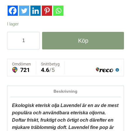
I lager
EKO
Köp
eterisk
olja
Lavendel
fine
pop,
10
ml
Beskrivning
-
Crearome
Ekologisk eterisk olja Lavendel är en av de mest
mängd
populära och användbara eteriska oljorna.
Doftar friskt, fruktigt och örtigt och därefter en
mjukare träblommig doft. Lavendel fine pop är