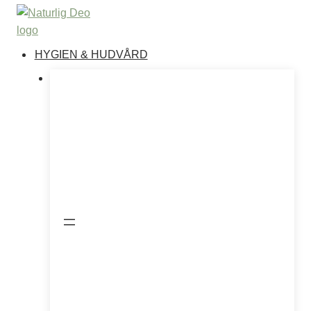
Hoppa
till
innehåll
HYGIEN & HUDVÅRD