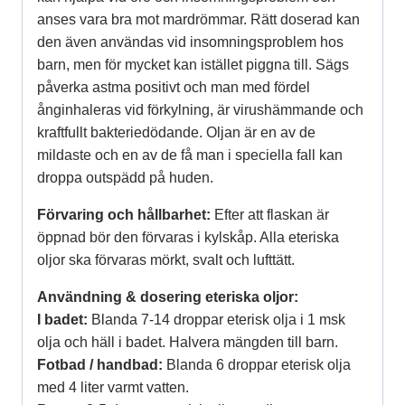
anses vara bra mot mardrömmar. Rätt doserad kan
den även användas vid insomningsproblem hos
barn, men för mycket kan istället piggna till. Sägs
påverka astma positivt och man med fördel
ånginhaleras vid förkylning, är virushämmande och
kraftfullt bakteriedödande. Oljan är en av de
mildaste och en av de få man i speciella fall kan
droppa outspädd på huden.
Förvaring och hållbarhet:
Efter att flaskan är
öppnad bör den förvaras i kylskåp. Alla eteriska
oljor ska förvaras mörkt, svalt och lufttätt.
Användning & dosering eteriska oljor:
I
badet:
Blanda 7-14 droppar eterisk olja i 1 msk
olja och häll i badet. Halvera mängden till barn.
Fotbad / handbad:
Blanda 6 droppar eterisk olja
med 4 liter varmt vatten.