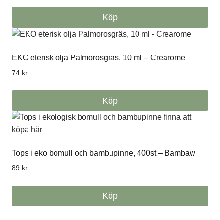
varianter.
Köp
De
olika
alternativen
EKO eterisk olja Palmorosgräs, 10 ml – Crearome
kan
väljas
74
kr
på
produktsidan
Köp
Tops i eko bomull och bambupinne, 400st – Bambaw
89
kr
Köp