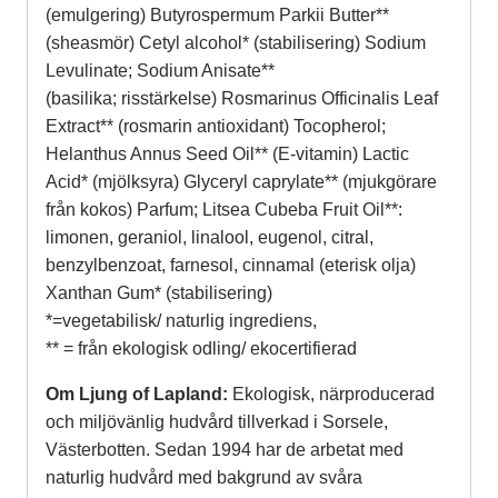
(emulgering) Butyrospermum Parkii Butter**
(sheasmör) Cetyl alcohol* (stabilisering) Sodium
Levulinate; Sodium Anisate**
(basilika; risstärkelse) Rosmarinus Officinalis Leaf
Extract** (rosmarin antioxidant) Tocopherol;
Helanthus Annus Seed Oil** (E-vitamin) Lactic
Acid* (mjölksyra) Glyceryl caprylate** (mjukgörare
från kokos) Parfum; Litsea Cubeba Fruit Oil**:
limonen, geraniol, linalool, eugenol, citral,
benzylbenzoat, farnesol, cinnamal (eterisk olja)
Xanthan Gum* (stabilisering)
*=vegetabilisk/ naturlig ingrediens,
** = från ekologisk odling/ ekocertifierad
Om Ljung of Lapland:
Ekologisk, närproducerad
och miljövänlig hudvård tillverkad i Sorsele,
Västerbotten. Sedan 1994 har de arbetat med
naturlig hudvård med bakgrund av svåra