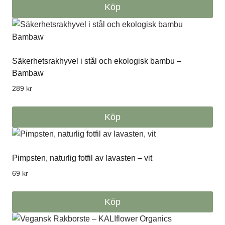
Köp
539 kr
Den
här
produkten
Säkerhetsrakhyvel i stål och ekologisk bambu –
har
Bambaw
flera
varianter.
289
kr
De
olika
Köp
alternativen
kan
väljas
Pimpsten, naturlig fotfil av lavasten – vit
på
69
kr
produktsidan
Köp