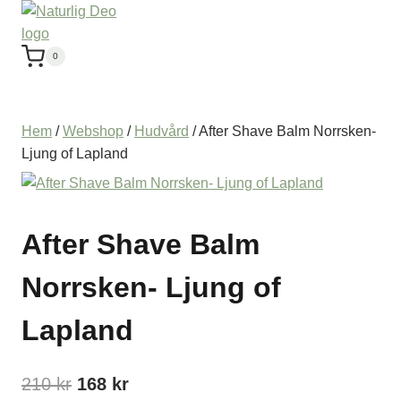
0
Hem
/
Webshop
/
Hudvård
/
After Shave Balm Norrsken-
Ljung of Lapland
After Shave Balm
Norrsken- Ljung of
Lapland
Det
Det
210
kr
168
kr