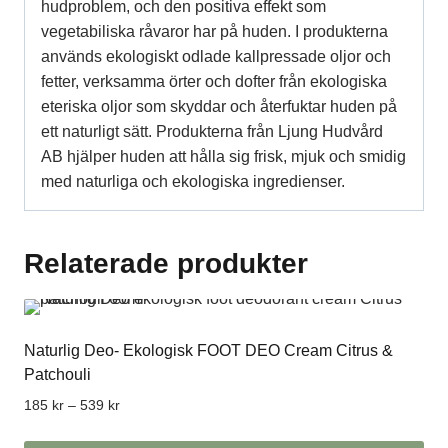
hudproblem, och den positiva effekt som
vegetabiliska råvaror har på huden. I produkterna
används
ekologiskt odlade kallpressade oljor och
fetter, verksamma örter och dofter från ekologiska
eteriska oljor
som skyddar och återfuktar huden på
ett naturligt sätt.
Produkterna från Ljung Hudvård
AB hjälper huden att hålla sig frisk, mjuk och smidig
med naturliga och ekologiska ingredienser.
Relaterade produkter
Naturlig Deo- Ekologisk FOOT DEO Cream Citrus &
Patchouli
Prisintervall:
185
kr
–
539
kr
185 kr
till