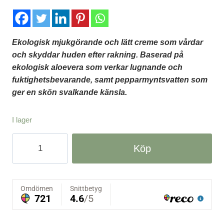
ursprungliga
nuvarande
priset
priset
var:
är:
Ekologisk mjukgörande och lätt creme som vårdar
210 kr.
168 kr.
och skyddar huden efter rakning. Baserad på
ekologisk aloevera som verkar lugnande och
fuktighetsbevarande, samt pepparmyntsvatten som
ger en skön svalkande känsla.
I lager
After
Köp
Shave
Balm
Norrsken-
Ljung
of
Lapland