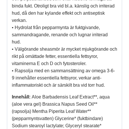
binda fukt. Otroligt bra vid bl.a. känslig och irriterad
hud, då den har kylande effekt och antiseptisk
verkan.
• Hydrolat från pepparmynta är fuktgivande,
sammandragande, renande och lugnar irriterad
hud.
• Välgörande sheasmör är mycket mjukgörande och
rikt på omättade fetter, essentiella fettsyror,
vitaminerna E och D och fytosteroler.
• Rapsolja med en sammansättning av omega 3-6-
9 innehåller essentiella fettsyror, verkar anti-
inflammatoriskt och är särskilt bra vid torr hud.
Innehåll:
Aloe Barbadensis Leaf Extract**, aqua
(aloe vera gel) Brassica Napus Seed Oil**
(rapsolja) Mentha Piperita Leaf Water**
(pepparmyntsvatten) Glycerine* (fuktbindare)
Sodium stearoyl lactylate; Glyceryl stearate*