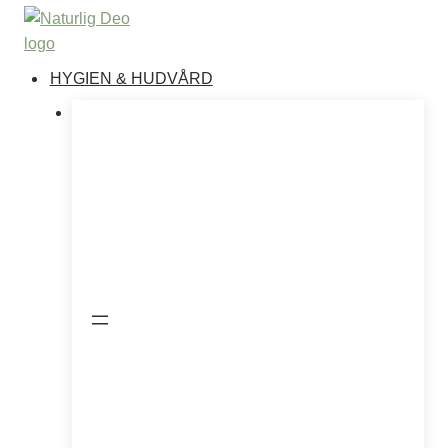
Hoppa
till
innehåll
HYGIEN & HUDVÅRD