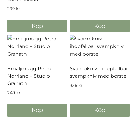
299
kr
Köp
Köp
Emaljmugg Retro
Svampkniv – ihopfällbar
Norrland – Studio
svampkniv med borste
Granath
326
kr
249
kr
Köp
Köp