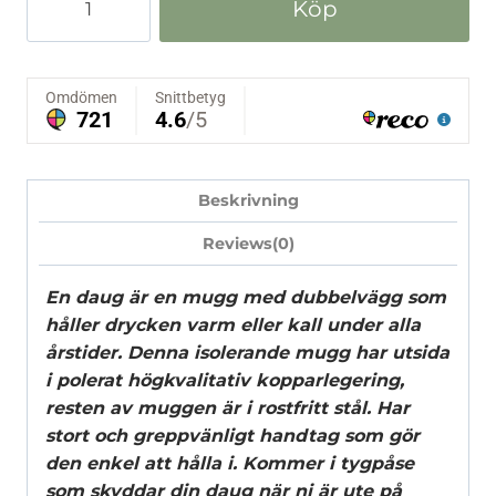
Köp
"Palindromet",
isolerande
mugg
i
rostfritt
&
koppar
Beskrivning
-
Lemmelkaffe
Reviews(0)
mängd
En daug är en mugg med dubbelvägg som
håller drycken varm eller kall under alla
årstider. Denna isolerande mugg har utsida
i polerat högkvalitativ kopparlegering,
resten av muggen är i rostfritt stål. Har
stort och greppvänligt handtag som gör
den enkel att hålla i. Kommer i tygpåse
som skyddar din daug när ni är ute på