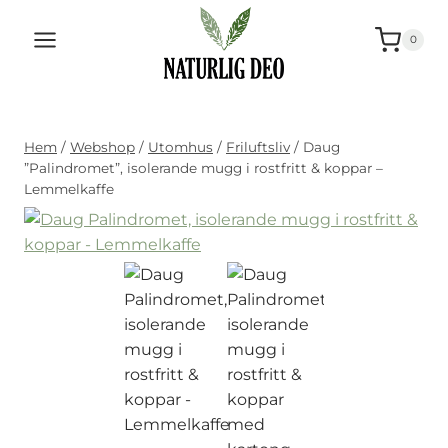
Hoppa
till
0
innehåll
Hem
/
Webshop
/
Utomhus
/
Friluftsliv
/
Daug
”Palindromet”, isolerande mugg i rostfritt & koppar –
Lemmelkaffe