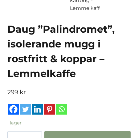
Daug ”Palindromet”,
isolerande mugg i
rostfritt & koppar –
Lemmelkaffe
299
kr
I lager
Daug