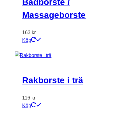
Badborste /
Massageborste
163
kr
Köp
Rakborste i trä
116
kr
Köp