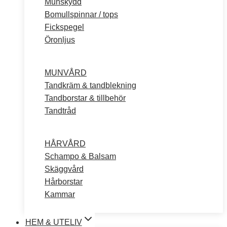
Munskydd
Bomullspinnar / tops
Fickspegel
Öronljus
MUNVÅRD
Tandkräm & tandblekning
Tandborstar & tillbehör
Tandtråd
HÅRVÅRD
Schampo & Balsam
Skäggvård
Hårborstar
Kammar
HEM & UTELIV