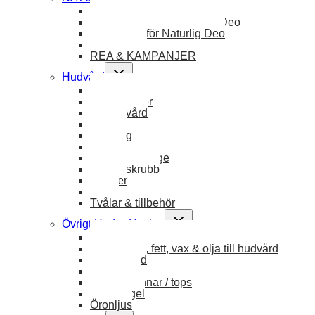
Allt från NATURLIG DEO
menu
Deodoranter från Naturlig Deo
Spatel i trä för Naturlig Deo
Presentkort
REA & KAMPANJER
Toggle
Hudvård
child
All hudvård
menu
Deodoranter
Kroppsvård
Ansikte
Rakning
Läppar
Bad & Massage
Kroppsskrubb
Händer
Fötter
Tvålar & tillbehör
Toggle
Övrigt Hud & Hygien
child
Allt övrigt hud & hygien
menu
Eterisk olja, fett, vax & olja till hudvård
Mensskydd
Munskydd
Bomullspinnar / tops
Fickspegel
Öronljus