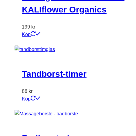
KALIflower Organics
199
kr
Köp
Tandborst-timer
86
kr
Köp