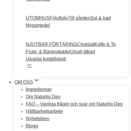
UTOMHUS
Friluftsliv
Till gården
Sol & bad
Myggmedel
NJUTBAR FÖRTÄRING
Choklad
Kaffe & Te
Frukt- & Bärprodukter
Utvalt ätbart
Utvalda kosttillskott
OM OSS
Ingredienser
Om Naturlig Deo
FAQ – Vanliga frågor och svar om Naturlig Deo
Hållbarhetsarbete
Nyhetsbrev
Blogg