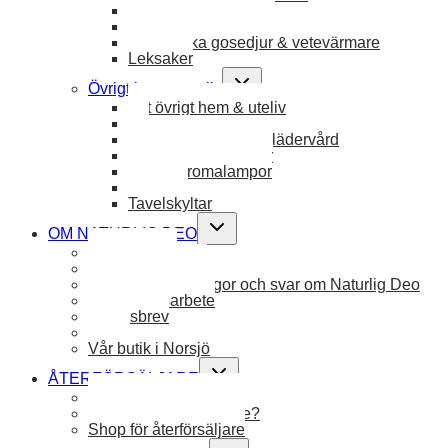
Måltider barn & baby
Ekologiska filtar & badcape
Ekologiska gosedjur & vetevärmare
Leksaker
Toggle
Övrigt hem & uteliv
child
Allt övrigt hem & uteliv
menu
Jul
Textilvård, trävård & lädervård
Vetekuddar & plädar
Ljus & Aromalampor
Skohorn
Tavelskyltar
Toggle
OM NATURLIG DEO
child
Ingredienser
menu
Om Naturlig Deo
FAQ – Vanliga frågor och svar om Naturlig Deo
Hållbarhetsarbete
Nyhetsbrev
Blogg
Vår butik i Norsjö
Toggle
ÅTERFÖRSÄLJARE
child
Hitta din återförsäljare
menu
Vill du bli återförsäljare?
Shop för återförsäljare
Toggle