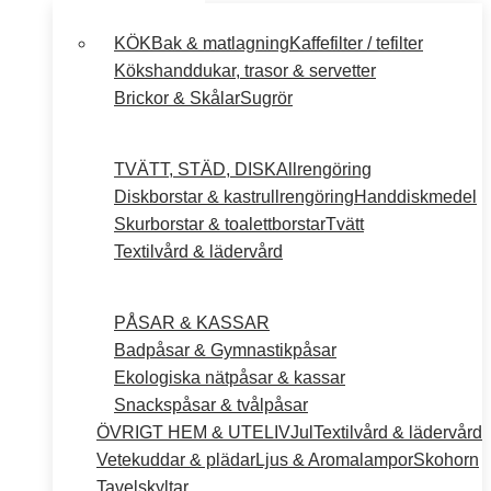
KÖK
Bak & matlagning
Kaffefilter / tefilter
Kökshanddukar, trasor & servetter
Brickor & Skålar
Sugrör
TVÄTT, STÄD, DISK
Allrengöring
Diskborstar & kastrullrengöring
Handdiskmedel
Skurborstar & toalettborstar
Tvätt
Textilvård & lädervård
PÅSAR & KASSAR
Badpåsar & Gymnastikpåsar
Ekologiska nätpåsar & kassar
Snackspåsar & tvålpåsar
ÖVRIGT HEM & UTELIV
Jul
Textilvård & lädervård
Vetekuddar & plädar
Ljus & Aromalampor
Skohorn
Tavelskyltar