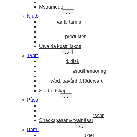
Sol & bad
Myggmedel
Toggle
Njutbar förtäring
child
Allt njutbar förtäring
menu
Choklad
Kaffe & Te
Frukt- & Bärprodukter
Utvalt ätbart
Utvalda kosttillskott
Toggle
Tvätt, städ, disk
child
Allt tvätt, städ, disk
menu
Allrengöring
Diskborstar & kastrullrengöring
Handdiskmedel
Textilvård, trävård & lädervård
Tvätt
Städredskap
Toggle
Påsar & kassar
child
Allt påsar & kassar
menu
Badpåsar & Gymnastikpåsar
Ekologiska nätpåsar & kassar
Snackspåsar & tvålpåsar
Toggle
Barn & Babyprodukter
child
Allt barn & babyprodukter
menu