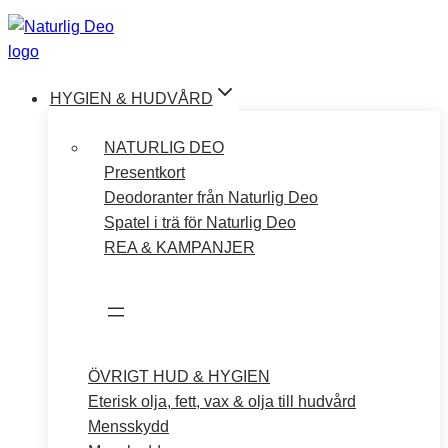
Hoppa
till
innehåll
HYGIEN & HUDVÅRD
NATURLIG DEO
Presentkort
Deodoranter från Naturlig Deo
Spatel i trä för Naturlig Deo
REA & KAMPANJER
ÖVRIGT HUD & HYGIEN
Eterisk olja, fett, vax & olja till hudvård
Mensskydd