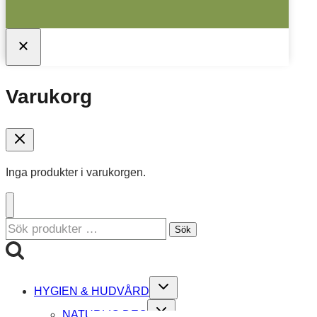
Varukorg
Inga produkter i varukorgen.
Sök
Sök
efter:
Toggle
HYGIEN & HUDVÅRD
child
menu
Toggle
NATURLIG DEO
child