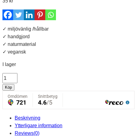
35
kr
✓ miljövänlig /hållbar
✓ handgjord
✓ naturmaterial
✓ vegansk
I lager
Nagelborste
i
Köp
bokträ
mängd
Beskrivning
Ytterligare information
Reviews(0)