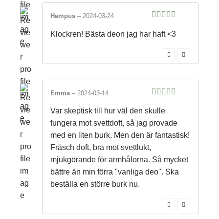
Hampus
–
2024-03-24
5
out of 5
Klockren! Bästa deon jag har haft <3
Emma
–
2024-03-14
5
out of 5
Var skeptisk till hur väl den skulle
fungera mot svettdoft, så jag provade
med en liten burk. Men den är fantastisk!
Fräsch doft, bra mot svettlukt,
mjukgörande för armhålorna. Så mycket
bättre än min förra "vanliga deo". Ska
beställa en större burk nu.