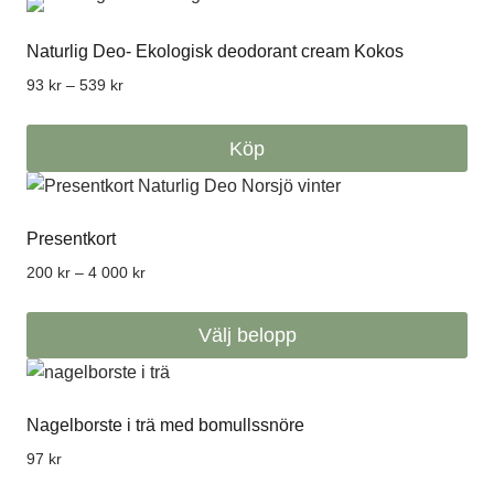
Naturlig Deo- Ekologisk deodorant cream Kokos
Prisintervall:
93
kr
–
539
kr
93 kr
till
Köp
539 kr
Den
här
Presentkort
produkten
har
Prisintervall:
200
kr
–
4 000
kr
flera
200 kr
till
varianter.
Välj belopp
4
De
000 kr
olika
alternativen
Nagelborste i trä med bomullssnöre
kan
väljas
97
kr
på