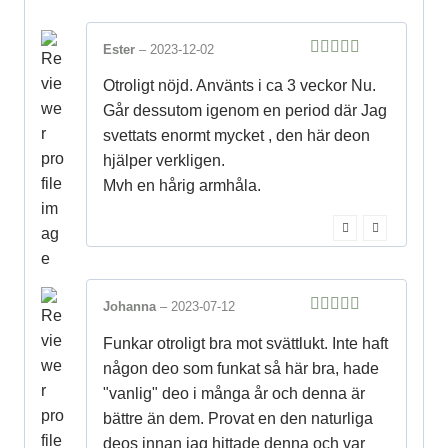
Ester
–
2023-12-02
5
out of 5
Otroligt nöjd. Använts i ca 3 veckor Nu.
Går dessutom igenom en period där Jag
svettats enormt mycket , den här deon
hjälper verkligen.
Mvh en hårig armhåla.
Johanna
–
2023-07-12
5
out of 5
Funkar otroligt bra mot svättlukt. Inte haft
någon deo som funkat så här bra, hade
"vanlig" deo i många år och denna är
bättre än dem. Provat en den naturliga
deos innan jag hittade denna och var