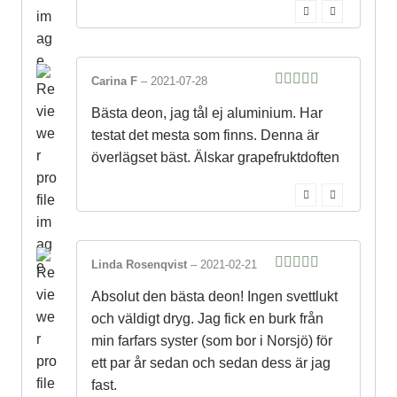
Carina F
–
2021-07-28
5
out of 5
Bästa deon, jag tål ej aluminium. Har
testat det mesta som finns. Denna är
överlägset bäst. Älskar grapefruktdoften
Linda Rosenqvist
–
2021-02-21
5
out of 5
Absolut den bästa deon! Ingen svettlukt
och väldigt dryg. Jag fick en burk från
min farfars syster (som bor i Norsjö) för
ett par år sedan och sedan dess är jag
fast.