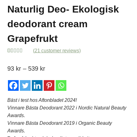
Naturlig Deo- Ekologisk
deodorant cream
Grapefrukt
(
21
customer reviews)
5.00
5
21
out of
based on
Prisintervall:
93
kr
–
539
kr
customer
ratings
93 kr
till
539 kr
Bäst i test hos Aftonbladet 2024!
Vinnare Bästa Deodorant 2022 i Nordic Natural Beauty
Awards.
Vinnare Bästa Deodorant 2019 i Organic Beauty
Awards.