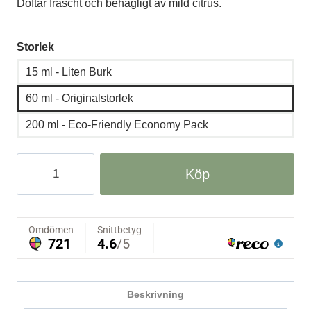
Doftar fräscht och behagligt av mild citrus.
Storlek
15 ml - Liten Burk
60 ml - Originalstorlek
200 ml - Eco-Friendly Economy Pack
Naturlig
Köp
Deo-
Ekologisk
deodorant
cream
Grapefrukt
mängd
Beskrivning