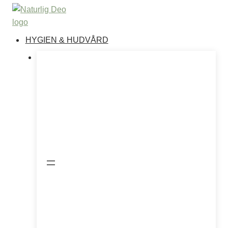
Hoppa
till
innehåll
HYGIEN & HUDVÅRD