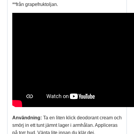
**från grapefruktoljan.
Användning:
Ta en liten klick deodorant cream och
smörj in ett tunt jämnt lager i armhålan. Appliceras
på torr hud. Vänta lite innan du klär dej,