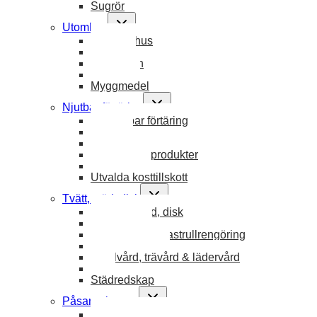
Sugrör
Toggle
Utomhus
child
Allt utomhus
menu
Friluftsliv
Till gården
Sol & bad
Myggmedel
Toggle
Njutbar förtäring
child
Allt njutbar förtäring
menu
Choklad
Kaffe & Te
Frukt- & Bärprodukter
Utvalt ätbart
Utvalda kosttillskott
Toggle
Tvätt, städ, disk
child
Allt tvätt, städ, disk
menu
Allrengöring
Diskborstar & kastrullrengöring
Handdiskmedel
Textilvård, trävård & lädervård
Tvätt
Städredskap
Toggle
Påsar & kassar
child
Allt påsar & kassar
menu