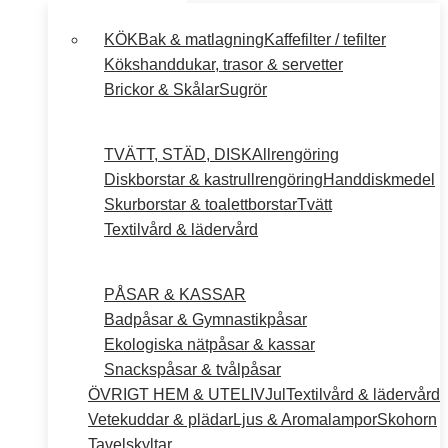
KÖK
Bak & matlagning
Kaffefilter / tefilter
Kökshanddukar, trasor & servetter
Brickor & Skålar
Sugrör
TVÄTT, STÄD, DISK
Allrengöring
Diskborstar & kastrullrengöring
Handdiskmedel
Skurborstar & toalettborstar
Tvätt
Textilvård & lädervård
PÅSAR & KASSAR
Badpåsar & Gymnastikpåsar
Ekologiska nätpåsar & kassar
Snackspåsar & tvålpåsar
ÖVRIGT HEM & UTELIV
Jul
Textilvård & lädervård
Vetekuddar & plädar
Ljus & Aromalampor
Skohorn
Tavelskyltar