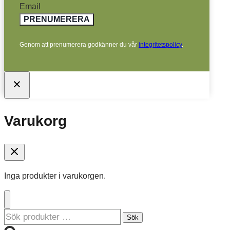
Email
PRENUMERERA
Genom att prenumerera godkänner du vår
integritetspolicy
.
Varukorg
Inga produkter i varukorgen.
Sök
Sök
efter: