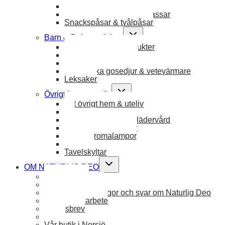
Badpåsar & Gymnastikpåsar
Ekologiska nätpåsar & kassar
Snackspåsar & tvålpåsar
Toggle
Barn & Babyprodukter
child
Allt barn & babyprodukter
menu
Måltider barn & baby
Ekologiska filtar & badcape
Ekologiska gosedjur & vetevärmare
Leksaker
Toggle
Övrigt hem & uteliv
child
Allt övrigt hem & uteliv
menu
Jul
Textilvård, trävård & lädervård
Vetekuddar & plädar
Ljus & Aromalampor
Skohorn
Tavelskyltar
Toggle
OM NATURLIG DEO
child
Ingredienser
menu
Om Naturlig Deo
FAQ – Vanliga frågor och svar om Naturlig Deo
Hållbarhetsarbete
Nyhetsbrev
Blogg
Vår butik i Norsjö