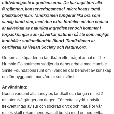
nödvändigaste ingredienserna. De har tagit bort alla
färgämnen, konserveringsmedel, microbeads (små
plastkulor) m.m. Tandkrämen fungerar lika bra som
vanlig tandkräm, med den extra fördelen att den endast
är tillverkad av naturliga ingredienser och kommer i
förpackningar som påverkar naturen så lite som möjligt.
Innehåller sodiumfluoride (fluor). Tandkrämen är
certifierad av Vegan Society och Nature.org.
Genom att köpa denna tandkräm eller något annat ur
The
Humble Co sortiment
stödjer du deras arbete med Humble
Smile Foundations runt om i världen där behovet av kunskap
om förebyggande munvård är som störst.
Användning:
Borsta varsamt alla tandytor, tandkött och tunga i minst 2
minuter, två gånger om dagen. För extra skydd, undvik
frekvent intag av sur och sockrad dryck och mat. För vår
miljös skull rekommenderas att borsta med en nedbrytbar