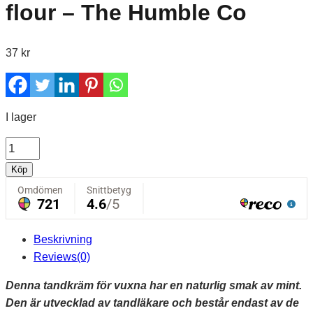
flour – The Humble Co
37
kr
I lager
Tandkräm
Fresh
Köp
Mint,
med
flour
–
Beskrivning
The
Reviews(0)
Humble
Co
Denna tandkräm för vuxna har en naturlig smak av mint.
mängd
Den är utvecklad av tandläkare och består endast av de