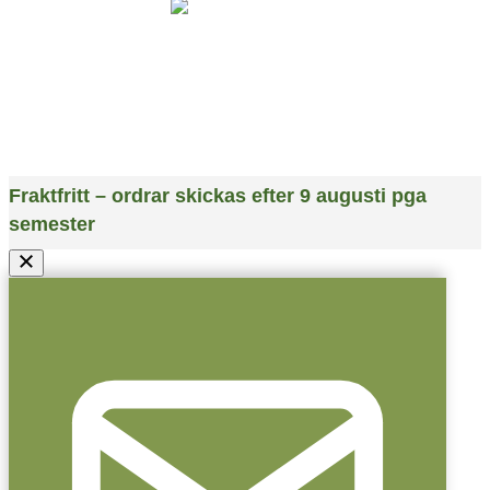
© Naturlig Deo / Nordic Eco Care AB – Org.nr: 559036-2991
Fraktfritt – ordrar skickas efter 9 augusti pga
semester