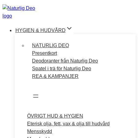
Hoppa
till
innehåll
HYGIEN & HUDVÅRD
NATURLIG DEO
Presentkort
Deodoranter från Naturlig Deo
Spatel i trä för Naturlig Deo
REA & KAMPANJER
ÖVRIGT HUD & HYGIEN
Eterisk olja, fett, vax & olja till hudvård
Mensskydd