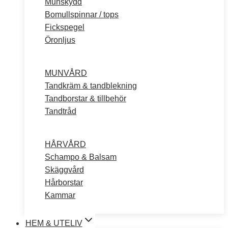
Munskydd
Bomullspinnar / tops
Fickspegel
Öronljus
MUNVÅRD
Tandkräm & tandblekning
Tandborstar & tillbehör
Tandtråd
HÅRVÅRD
Schampo & Balsam
Skäggvård
Hårborstar
Kammar
HEM & UTELIV