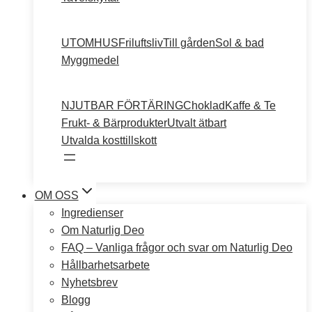
UTOMHUS
Friluftsliv
Till gården
Sol & bad
Myggmedel
NJUTBAR FÖRTÄRING
Choklad
Kaffe & Te
Frukt- & Bärprodukter
Utvalt ätbart
Utvalda kosttillskott
OM OSS
Ingredienser
Om Naturlig Deo
FAQ – Vanliga frågor och svar om Naturlig Deo
Hållbarhetsarbete
Nyhetsbrev
Blogg