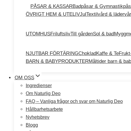
PÅSAR & KASSAR
Badpåsar & Gymnastikpås
ÖVRIGT HEM & UTELIV
Jul
Textilvård & lädervå
UTOMHUS
Friluftsliv
Till gården
Sol & bad
Myggme
NJUTBAR FÖRTÄRING
Choklad
Kaffe & Te
Frukt
BARN & BABYPRODUKTER
Måltider barn & ba
OM OSS
Ingredienser
Om Naturlig Deo
FAQ – Vanliga frågor och svar om Naturlig Deo
Hållbarhetsarbete
Nyhetsbrev
Blogg