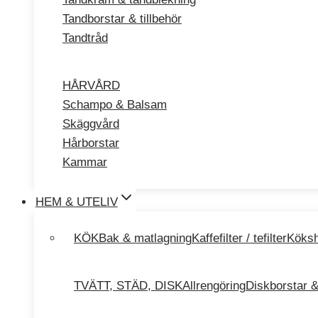
Tandborstar & tillbehör
Tandtråd
HÅRVÅRD
Schampo & Balsam
Skäggvård
Hårborstar
Kammar
HEM & UTELIV
KÖK
Bak & matlagning
Kaffefilter / tefilter
Köksh
TVÄTT, STÄD, DISK
Allrengöring
Diskborstar &