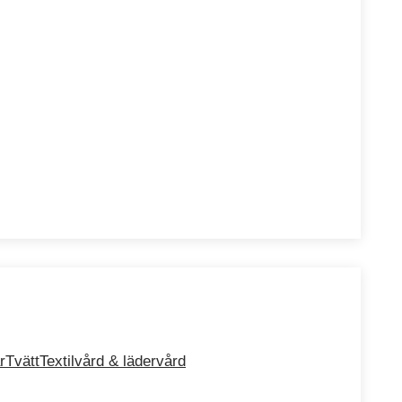
r
Tvätt
Textilvård & lädervård