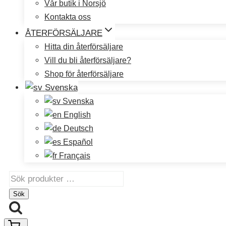
Vår butik i Norsjö
Kontakta oss
ÅTERFÖRSÄLJARE
Hitta din återförsäljare
Vill du bli återförsäljare?
Shop för återförsäljare
Svenska
Svenska
English
Deutsch
Español
Français
Sök
efter:
Sök