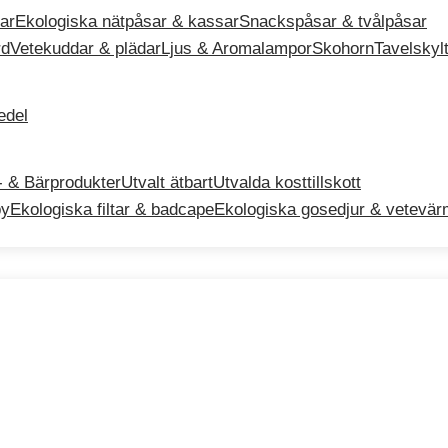
ar
Ekologiska nätpåsar & kassar
Snackspåsar & tvålpåsar
rd
Vetekuddar & plädar
Ljus & Aromalampor
Skohorn
Tavelskyl
del
- & Bärprodukter
Utvalt ätbart
Utvalda kosttillskott
by
Ekologiska filtar & badcape
Ekologiska gosedjur & vetevär