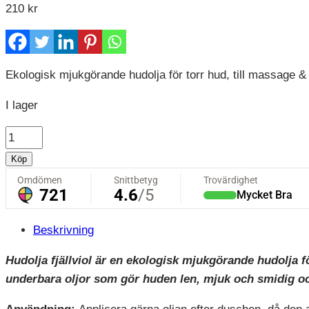
210
kr
Ekologisk mjukgörande hudolja för torr hud, till massage &
I lager
Hudolja
Fjällviol
Köp
-
Ljung
of
Lapland
Beskrivning
mängd
Hudolja fjällviol är en ekologisk mjukgörande hudolja f
underbara oljor som gör huden len, mjuk och smidig oc