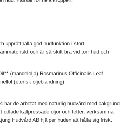
en hud. Passar för hela kroppen.
ch upprätthålla god hudfunktion i stort.
ammatoriskt och är särskilt bra vid torr hud och
il** (mandelolja) Rosmarinus Officinalis Leaf
ellol (eterisk oljeblandning)
94 har de arbetat med naturlig hudvård med bakgrund
t odlade kallpressade oljor och fetter, verksamma
jung Hudvård AB hjälper huden att hålla sig frisk,