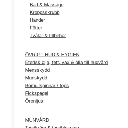
Bad & Massage
Kroppsskrubb
Händer
Fötter
Tvålar & tillbehör
ÖVRIGT HUD & HYGIEN
Eterisk olja, fett, vax & olja till hudvård
Mensskydd
Munskydd
Bomullspinnar / tops
Fickspegel
Öronljus
MUNVÅRD
Tandkräm & tandblekning