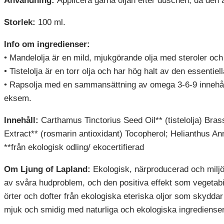
Användning:
Applicera gärna oljan efter duschen, då den 
Storlek:
100 ml.
Info om ingredienser:
• Mandelolja är en mild, mjukgörande olja med steroler oc
• Tistelolja är en torr olja och har hög halt av den essentie
• Rapsolja med en sammansättning av omega 3-6-9 innehåller
eksem.
Innehåll:
Carthamus Tinctorius Seed Oil** (tistelolja) Bra
Extract** (rosmarin antioxidant) Tocopherol; Helianthus Annu
**från ekologisk odling/ ekocertifierad
Om Ljung of Lapland:
Ekologisk, närproducerad och miljö
av svåra hudproblem, och den positiva effekt som vegetab
örter och dofter från ekologiska eteriska oljor
som skyddar o
mjuk och smidig med naturliga och ekologiska ingredienser