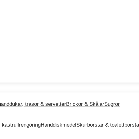
anddukar, trasor & servetter
Brickor & Skålar
Sugrör
 kastrullrengöring
Handdiskmedel
Skurborstar & toalettborsta