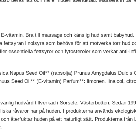
absorberas lätt och håller huden återfuktad. Massera in på r
h E-vitamin. Bra till massage och känslig hud samt babyhud.
lla fettsyran linolsyra som behövs för att motverka torr hud o
 essentiella fettsyror och fytosteroler som verkar anti-infl
ssica Napus Seed Oil** (rapsolja) Prunus Amygdalus Dulcis O
us Seed Oil** (E-vitamin) Parfum**: limonen, linalool, citron
vänlig hudvård tillverkad i Sorsele, Västerbotten. Sedan 19
iliska råvaror har på huden. I produkterna används
ekologisk
ch återfuktar huden på ett naturligt sätt.
Produkterna från L
.